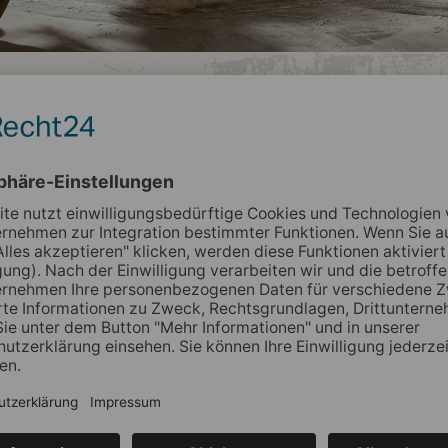
Echtes B
Bei einer Führung dur
einer Gruppe ab 10 bi
echtes Backhandwerk 