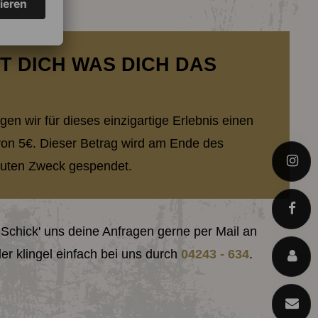
T DICH WAS DICH DAS
en wir für dieses einzigartige Erlebnis einen
von 5€. Dieser Betrag wird am Ende des
I
guten Zweck gespendet.
F
 Schick' uns deine Anfragen gerne per Mail an
er klingel einfach bei uns durch
04243 - 634
.
F
E