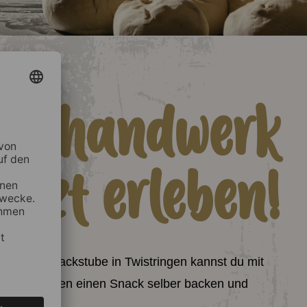
ackhandwerk
jetzt erleben!
ch unsere Backstube in Twistringen kannst du mit
s 25 Personen einen Snack selber backen und
erleben.