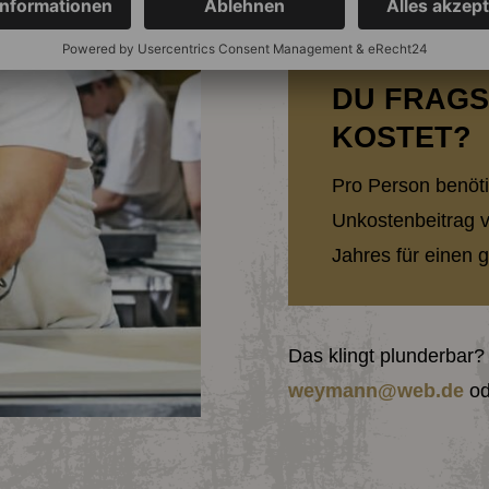
DU FRAGS
KOSTET?
Pro Person benötig
Unkostenbeitrag 
Jahres für einen 
Das klingt plunderbar?
weymann@web.de
od